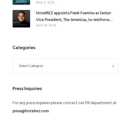
May 6, 2026
with the addition of Hoteles Misión in Mexico
HotelREZ appoints Frank Fuentes as Senior
Vice President, The Americas, to reinforce
April 19, 2026
Global Expansion Strategy
Categories
Press Inquiries
For any press inquiries please contact our PR department at
press@hotelrez.com