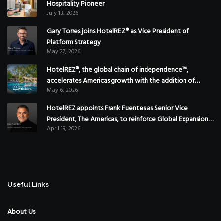
Hospitality Pioneer
July 13, 2026
Gary Torres joins HotelREZ® as Vice President of
Platform Strategy
May 27, 2026
HotelREZ®, the global chain of independence™,
accelerates Americas growth with the addition of
May 6, 2026
Hoteles Misión in Mexico
HotelREZ appoints Frank Fuentes as Senior Vice
President, The Americas, to reinforce Global Expansion
April 19, 2026
Strategy
Useful Links
About Us